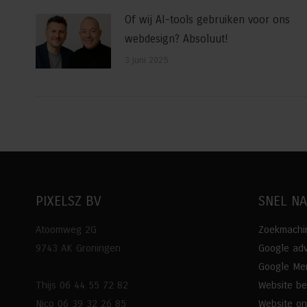
Of wij AI-tools gebruiken voor ons
webdesign? Absoluut!
3 juni 2025
PIXELSZ BV
SNEL N
Atoomweg 2G
Zoekmachin
9743 AK Groningen
Google adv
Google Mer
Thijs 06 44 55 72 82
Website b
Nico 06 39 32 26 85
Website o