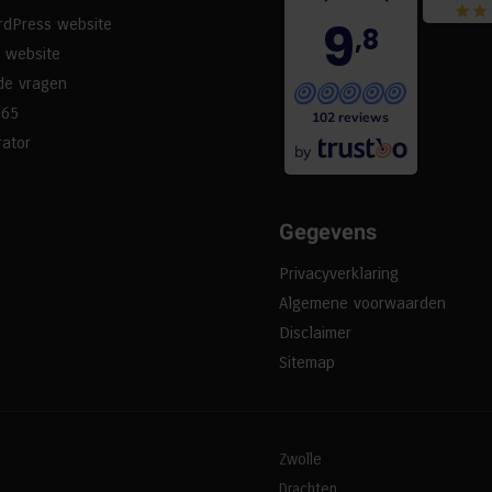
9
rdPress website
,8
 website
de vragen
365
102 reviews
ator
by
Gegevens
Privacyverklaring
Algemene voorwaarden
Disclaimer
Sitemap
Zwolle
Drachten