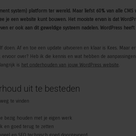
nt system) platform ter wereld. Maar liefst 60% van alle CMS 
 je een website kunt bouwen. Het mooiste ervan is dat WordPr
leven er ook aan dit geweldige systeem nadelen. WordPress heeft 
lf doen. Af en toe een update uitvoeren en klaar is Kees. Maar e
 ik ervoor over? Heb ik die kennis en wat hebben de aanpassingen
langrijk is
het onderhouden van jouw WordPress website
.
houd uit te besteden
 weg te vinden
 je bezig houden met je eigen werk
k en goed terug te zetten
ioneel en SEO technisch goed doorgevoerd