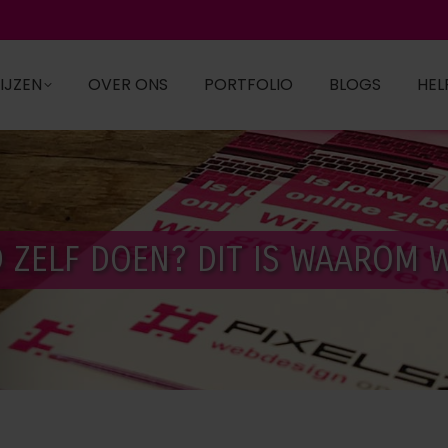
IJZEN
OVER ONS
PORTFOLIO
BLOGS
HEL
ZELF DOEN? DIT IS WAAROM W