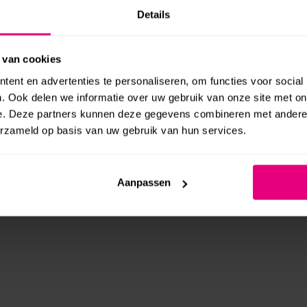
Details
tbesteden betaalt zich terug
 van cookies
jk wel wat centen. Bedenk alleen goed dat het jou tijd en frustr
ent en advertenties te personaliseren, om functies voor social
 eigen werk, namelijk jouw klanten bedienen. Daarnaast is de aanw
. Ook delen we informatie over uw gebruik van onze site met on
e het als een auto die je voor een APK naar de garage brengt. Hie
e. Deze partners kunnen deze gegevens combineren met andere i
a je wel zelf sleutelen en er komen problemen, dan is de kans g
erzameld op basis van uw gebruik van hun services.
doet kun je sparren over de werking, inrichting en functionali
Aanpassen
n dus geld op. Zo heb je jouw investering met gemak terugverdien