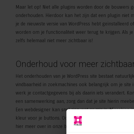
Maar let op! Niet alle plugins worden door de bouwers 
onderhouden. Hierdoor kan het zijn dat een plugin niet 
je de nieuwste versie van WordPress hebt geïnstalleerd 
worden om je functionaliteit weer terug te krijgen. Als je 
zelfs helemaal niet meer zichtbaar is!
Onderhoud voor meer zichtbaa
Het onderhouden van je WordPress site bestaat natuurlijk 
vindbaarheid in zoekmachines ook belangrijk om je site i
werk je contactgegevens bij als daarin iets verandert. Kom
een samenwerking aan, zorg dan dat je site hierin meebe
Een webdesigner kan snel zien wat er mis is. Misschien is
kleur voor je buttons. Ook hierin pleeg je onderhoud zod
hier meer over in onze blog over het
verhogen van je con