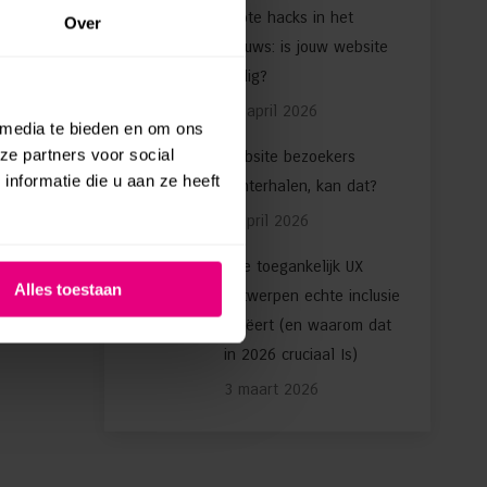
Grote hacks in het
Over
nieuws: is jouw website
veilig?
aties
24 april 2026
 media te bieden en om ons
ezige
ze partners voor social
Website bezoekers
rin
nformatie die u aan ze heeft
achterhalen, kan dat?
root dat
4 april 2026
teiten
Hoe toegankelijk UX
Alles toestaan
d door
ontwerpen echte inclusie
creëert (en waarom dat
in 2026 cruciaal Is)
3 maart 2026