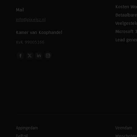
Kosten Wo
Mail
Betaalbare
info@pixelsz.nl
Veelgestel
Microsoft 
Kamer van Koophandel
Lead gener
KvK 99005166
Vind ons op:
Facebook
X
Linkedin
Instagram
page
page
page
page
opens
opens
opens
opens
in
in
in
in
new
new
new
new
window
window
window
window
Appingedam
Veendam
Delfzijl
Winschoten