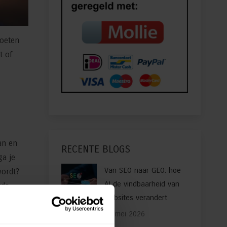
moeten
t of
an en
RECENTE BLOGS
ga je
Van SEO naar GEO: hoe
wordt?
AI de vindbaarheid van
rde
websites verandert
t. Lees
20 mei 2026