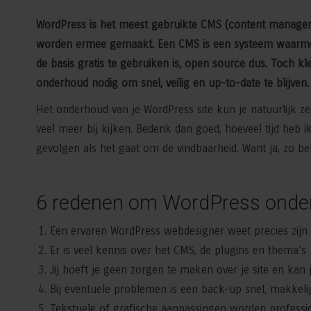
WordPress is het meest gebruikte CMS (content manageme
worden ermee gemaakt. Een CMS is een systeem waarmee
de basis gratis te gebruiken is, open source dus. Toch k
onderhoud nodig om snel, veilig en up-to-date te blijven.
Het onderhoud van je WordPress site kun je natuurlijk ze
veel meer bij kijken. Bedenk dan goed, hoeveel tijd heb
gevolgen als het gaat om de vindbaarheid. Want ja, zo be
6 redenen om WordPress onder
Een ervaren WordPress webdesigner weet precies zijn
Er is veel kennis over het CMS, de plugins en thema’s
Jij hoeft je geen zorgen te maken over je site en kan
Bij eventuele problemen is een back-up snel, makkelij
Tekstuele of grafische aanpassingen worden profess