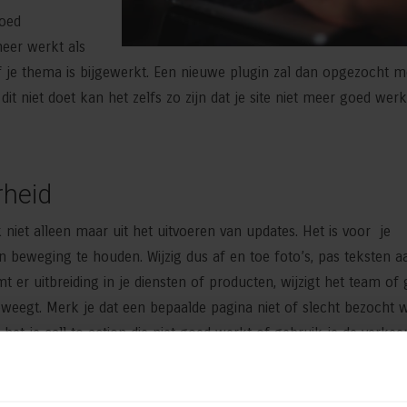
goed
meer werkt als
of je thema is bijgewerkt. Een nieuwe plugin zal dan opgezocht 
dit niet doet kan het zelfs zo zijn dat je site niet meer goed werk
rheid
niet alleen maar uit het uitvoeren van updates. Het is voor je
n beweging te houden. Wijzig dus af en toe foto’s, pas teksten a
t er uitbreiding in je diensten of producten, wijzigt het team of 
weegt. Merk je dat een bepaalde pagina niet of slecht bezocht 
 het je call to action die niet goed werkt of gebruik je de verkee
at de bezoekerservaring van een potentiële nieuwe klant verbeter
versie.