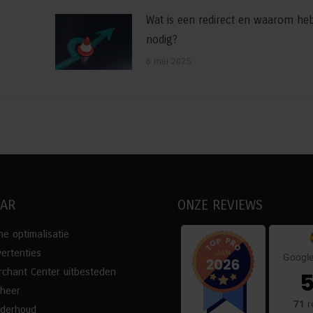
Wat is een redirect en waarom heb
nodig?
6 mei 2025
AAR
ONZE REVIEWS
e optimalisatie
ertenties
Google
chant Center uitbesteden
5
eheer
71
r
nderhoud