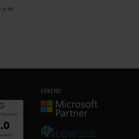
 je die
ERKEND
 Reviews
.0
eviews