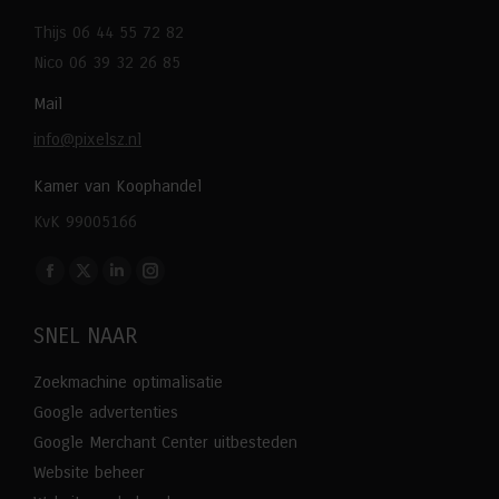
Thijs 06 44 55 72 82
Nico 06 39 32 26 85
Mail
info@pixelsz.nl
Kamer van Koophandel
KvK 99005166
Vind ons op:
Facebook
X
Linkedin
Instagram
page
page
page
page
SNEL NAAR
opens
opens
opens
opens
in
in
in
in
Zoekmachine optimalisatie
new
new
new
new
Google advertenties
window
window
window
window
Google Merchant Center uitbesteden
Website beheer