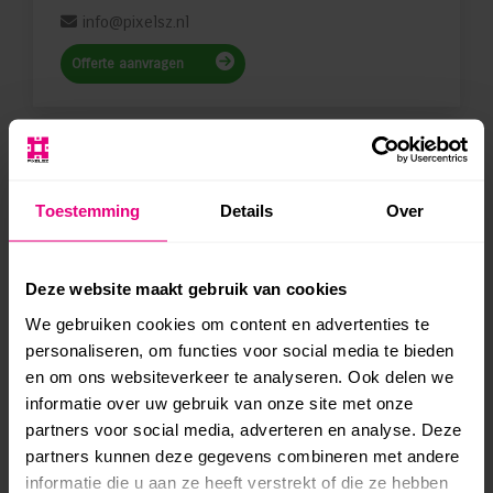
info@pixelsz.nl
Offerte aanvragen
ONZE DIENSTEN
Toestemming
Details
Over
WordPress webdesign
WordPress webhosting
Deze website maakt gebruik van cookies
We gebruiken cookies om content en advertenties te
Website beheer & onderhoud
personaliseren, om functies voor social media te bieden
en om ons websiteverkeer te analyseren. Ook delen we
Zoekmachine optimalisatie (SEO)
informatie over uw gebruik van onze site met onze
partners voor social media, adverteren en analyse. Deze
AI Optimalisatie (GEO)
partners kunnen deze gegevens combineren met andere
informatie die u aan ze heeft verstrekt of die ze hebben
Microsoft 365