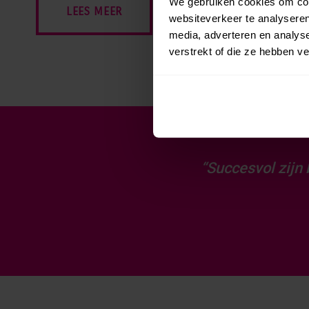
We gebruiken cookies om cont
LEES MEER
websiteverkeer te analyseren
media, adverteren en analys
verstrekt of die ze hebben v
“Succesvol zijn 