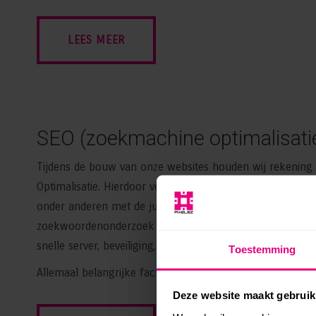
LEES MEER
SEO
(zoekmachine optimalisati
Tijdens de bouw van onze websites houden wij rekenin
Optimalisatie. Hierdoor verbeteren wij de vindbaarheid v
onder anderen met de juiste zoekwoorden. Deze worden
zoekwoordenonderzoek bepaald. Daarnaast zorgen wij oo
snelle server, beveiliging, de juiste afbeeldingen en perfe
Toestemming
Allemaal belangrijke factoren die de vindbaarheid van jou
Deze website maakt gebruik