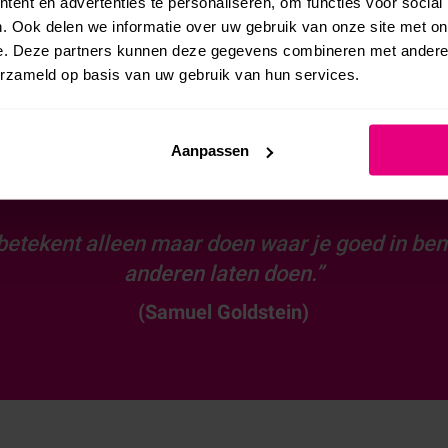
ent en advertenties te personaliseren, om functies voor social
. Ook delen we informatie over uw gebruik van onze site met on
LEES MEER
e. Deze partners kunnen deze gegevens combineren met andere i
erzameld op basis van uw gebruik van hun services.
Aanpassen
betekent alleen maar doen waar je goed in ben
anderen laten doen.”
(Samuel Goldstein)