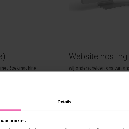
e)
Website hosting
g met Zoekmachine
Wij onderscheiden ons van and
an jouw websites. Dit doen we
mentaliteit. Met het bouwen
 aan de hand van een
Hierdoor blijven wij betrokken
k voor een heldere structuur,
Hoe je ons het beste kan bere
cte kopteksten.
via de telefoon, mail of Whats
Details
avonds en in het weekend zijn
w site verbeteren.
Acute problemen lossen wij d
 van cookies