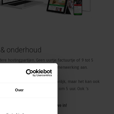
 & onderhoud
ere hostingpartijen
. Geen uurtje factuurtje of 9 tot 5
 van jouw website gaan we een samenwerking aan.
 bij de websites die we afleveren.
iken? Het liefst natuurlijk persoonlijk, maar het kan ook
App. Onze telefoons gaan niet uit om 5 uur. Ook ’s
Over
 wij bereikbaar.
irect op! Aanpassingen plannen we in!