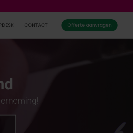
PDESK
CONTACT
Offerte aanvragen
nd
derneming!