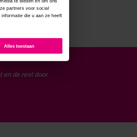
 media te bieden en om ons
ze partners voor social
nformatie die u aan ze heeft
Alles toestaan
t en de rest door