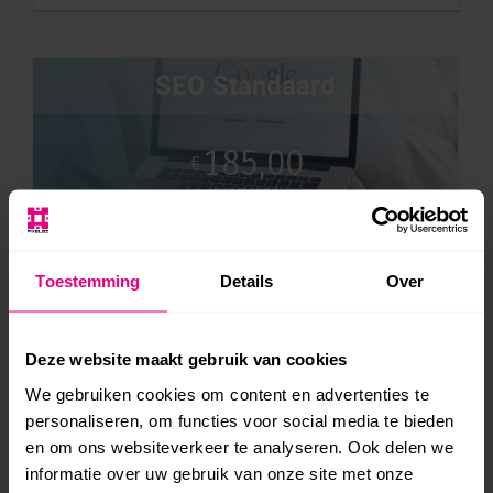
SEO Standaard
185,00
€
per maand
Monitoring op meerdere zoekwoorden
Toestemming
Details
Over
Vermelding op
AlleOndernemers.nl
Deze website maakt gebruik van cookies
Aanmelden Google (Search Console)
We gebruiken cookies om content en advertenties te
personaliseren, om functies voor social media te bieden
Aanmaken XML map
en om ons websiteverkeer te analyseren. Ook delen we
informatie over uw gebruik van onze site met onze
Google Snippets onderhouden