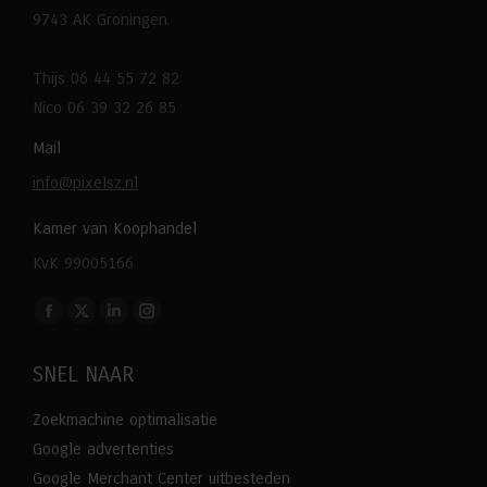
9743 AK Groningen
Thijs 06 44 55 72 82
Nico 06 39 32 26 85
Mail
info@pixelsz.nl
Kamer van Koophandel
KvK 99005166
Vind ons op:
Facebook
X
Linkedin
Instagram
page
page
page
page
SNEL NAAR
opens
opens
opens
opens
in
in
in
in
Zoekmachine optimalisatie
new
new
new
new
Google advertenties
window
window
window
window
Google Merchant Center uitbesteden