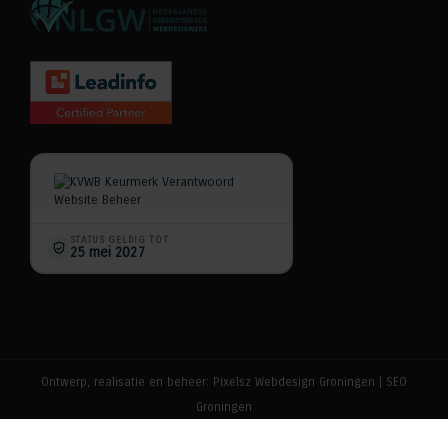
Ontwerp, realisatie en beheer:
Pixelsz Webdesign Groningen
|
SEO
Groningen
Copyright ©
2026
Alle rechten voorbehouden