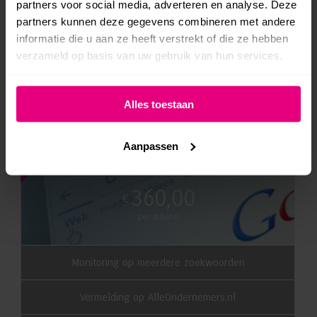
partners voor social media, adverteren en analyse. Deze
partners kunnen deze gegevens combineren met andere
2 uur SEO werkzaamheden per maand
informatie die u aan ze heeft verstrekt of die ze hebben
verzameld op basis van uw gebruik van hun services.
Offerte aanvragen
Alles toestaan
Populair
SEO Business
Aanpassen
360,00
€
per maand
Monitoring op meerdere zoekwoorden
Vermelding op
AlleOndernemers.nl