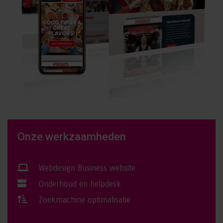
Onze werkzaamheden
Webdesign Business website
Onderhoud en helpdesk
Zoekmachine optimalisatie