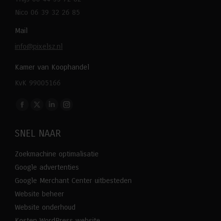
Nico 06 39 32 26 85
Mail
info@pixelsz.nl
Kamer van Koophandel
KvK 99005166
Vind ons op:
Facebook
X
Linkedin
Instagram
page
page
page
page
SNEL NAAR
opens
opens
opens
opens
in
in
in
in
Zoekmachine optimalisatie
new
new
new
new
Google advertenties
window
window
window
window
Google Merchant Center uitbesteden
Website beheer
Website onderhoud
Kosten WordPress website