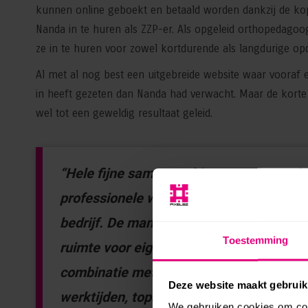
kunnen online geboekt en betaald worden dankzij de k
Nanda in te huren als ZZP-er. Als opgeleid orthopedago
ze in te huren voor zowel kortdurende als langdurige op
Al met al nog best een uitgebreide website waar vooraf
in heeft gezeten dan Nanda had verwacht. Maar de korte 
wel tot een geweldig resultaat geleid.
“Hele fijne samenwerking met als result
professionele website die past bij mij a
bedrijf. De mannen van Pixelsz denken 
Toestemming
ruimte voor eigen inbreng en smaak. Een 
combinatie met soepele communicatie b
Deze website maakt gebruik
werktijden, topservice!”
We gebruiken cookies om cont