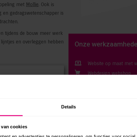
oppeling met
Mollie
. Ook is
og en gedragswetenschapper is
drachten.
 en tijdens de bouw meer werk
lijntjes en overleggen hebben
Onze werkzaamhed
Website op maat met 
Webdesign webshop
aat een
Hosting, onderhoud en
ls mens en mijn
mee én laten genoeg
Details
hele fijne
innen en buiten
 van cookies
ent en advertenties te personaliseren, om functies voor social