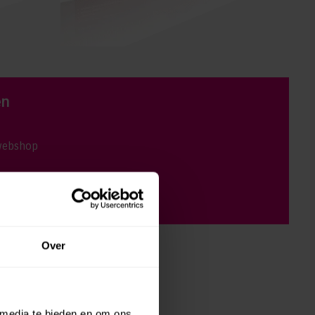
en
webshop
 helpdesk
Over
 media te bieden en om ons