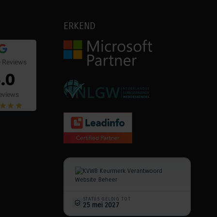
ERKEND
 Reviews
.0
eviews