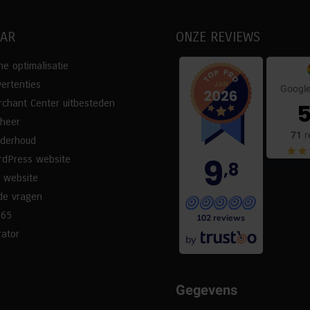
AAR
ONZE REVIEWS
e optimalisatie
ertenties
Google
chant Center uitbesteden
5
eheer
71
r
nderhoud
9
rdPress website
,8
 website
de vragen
365
102 reviews
ator
by
Gegevens