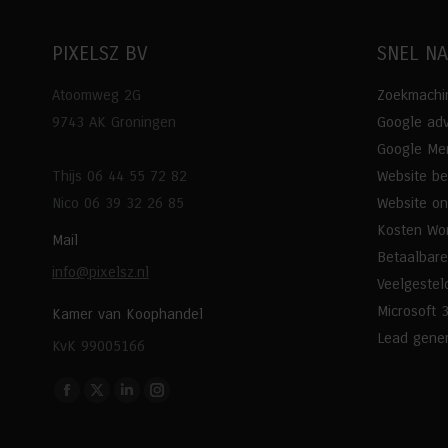
PIXELSZ BV
SNEL N
Atoomweg 2G
Zoekmachin
9743 AK Groningen
Google adv
Google Mer
Thijs 06 44 55 72 82
Website b
Nico 06 39 32 26 85
Website o
Kosten Wo
Mail
Betaalbare
info@pixelsz.nl
Veelgestel
Microsoft 
Kamer van Koophandel
Lead gener
KvK 99005166
Vind ons op:
Facebook
X
Linkedin
Instagram
page
page
page
page