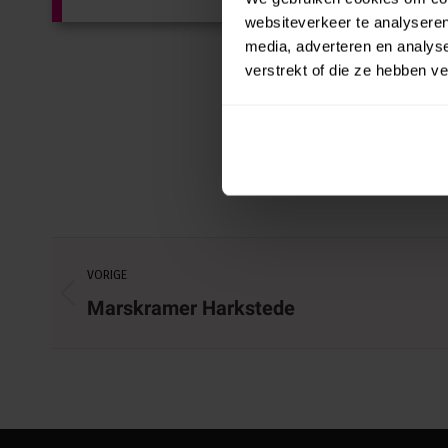
websiteverkeer te analyseren
media, adverteren en analys
verstrekt of die ze hebben v
Project
VORIGE
navigation
Previous
Marskramer Harkstede
project: