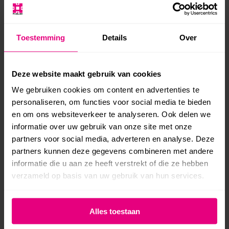
Wieringa
https://pixelsz.nl/thijs-wieringa/
Toestemming
Details
Over
Thijs is webdesigner en SEO
expert. Hij bouwt en optimaliseert
al meerdere jaren websites voor
Deze website maakt gebruik van cookies
klanten en weet daarom precies
We gebruiken cookies om content en advertenties te
hoe een goede website in elkaar
personaliseren, om functies voor social media te bieden
steekt.
en om ons websiteverkeer te analyseren. Ook delen we
informatie over uw gebruik van onze site met onze
partners voor social media, adverteren en analyse. Deze
partners kunnen deze gegevens combineren met andere
informatie die u aan ze heeft verstrekt of die ze hebben
Gerelateerde blogs
verzameld op basis van uw gebruik van hun services.
Grote hacks in het nieuws: is jouw
Alles toestaan
website veilig?