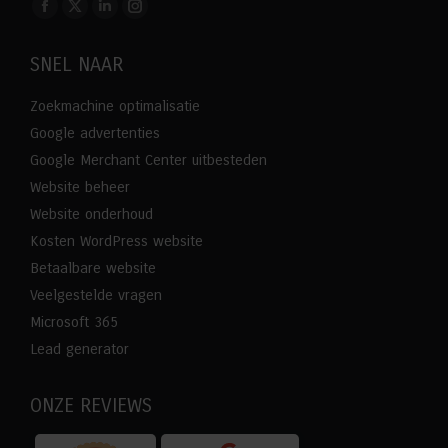
Vind ons op:
Facebook
X
Linkedin
Instagram
page
page
page
page
SNEL NAAR
opens
opens
opens
opens
in
in
in
in
Zoekmachine optimalisatie
new
new
new
new
Google advertenties
window
window
window
window
Google Merchant Center uitbesteden
Website beheer
Website onderhoud
Kosten WordPress website
Betaalbare website
Veelgestelde vragen
Microsoft 365
Lead generator
ONZE REVIEWS