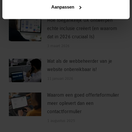
24 april 2026
Aanpassen
Hoe toegankelijk UX ontwerpen
echte inclusie creëert (en waarom
dat in 2026 cruciaal Is)
3 maart 2026
Wat als de webbeheerder van je
website onbereikbaar is!
11 januari 2026
Waarom een goed offerteformulier
meer oplevert dan een
contactformulier
1 augustus 2025