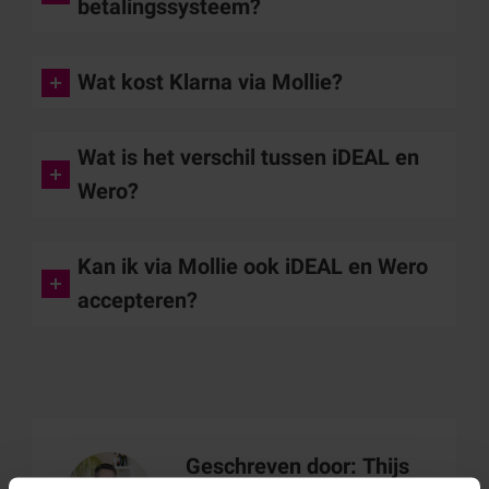
betalingssysteem?
Wat kost Klarna via Mollie?
Wat is het verschil tussen iDEAL en
Wero?
Kan ik via Mollie ook iDEAL en Wero
accepteren?
Geschreven door:
Thijs