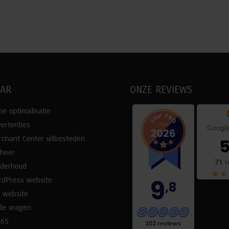
AAR
ONZE REVIEWS
e optimalisatie
ertenties
Google
chant Center uitbesteden
5
eheer
71
r
nderhoud
9
rdPress website
,8
 website
de vragen
365
102 reviews