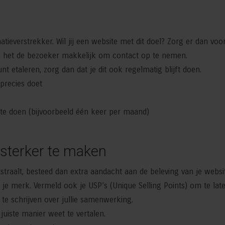
tieverstrekker. Wil jij een website met dit doel? Zorg er dan voor
ak het de bezoeker makkelijk om contact op te nemen.
 etaleren, zorg dan dat je dit ook regelmatig blijft doen.
 precies doet
g te doen (bijvoorbeeld één keer per maand)
 sterker te maken
itstraalt, besteed dan extra aandacht aan de beleving van je websit
e merk. Vermeld ook je USP’s (Unique Selling Points) om te late
 te schrijven over jullie samenwerking.
uiste manier weet te vertalen.