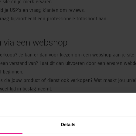
 site en je merk ervaren.
eld je USP’s en vraag klanten om reviews.
 Vraag bijvoorbeeld een professionele fotoshoot aan.
n via een webshop
e verkoop? Je kan er dan voor kiezen om een webshop aan je site 
en verstand van? Laat dit dan uitvoeren door een ervaren webde
l beginnen:
ps die jouw product of dienst ook verkopen? Wat maakt jou unie
el tijd in beslag neemt.
r leunen.
ten) voeren van de producten die je verkoopt.
Details