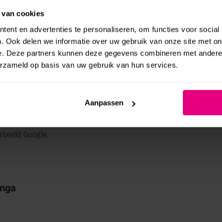
t je (potentiële) klanten
 van cookies
ent en advertenties te personaliseren, om functies voor social
 in Google, ook zorgt het ervoor dat je in contact kan komen met
. Ook delen we informatie over uw gebruik van onze site met on
e. Deze partners kunnen deze gegevens combineren met andere i
r vanzelf gaat het nooit. Je moet de websitebezoeker er toe aanz
erzameld op basis van uw gebruik van hun services.
 volgt. Maar let op! Overdrijf dit niet, dat schrikt af.
oor moeten achterlaten.
Aanpassen
er gereageerd kan worden en ga vervolgens het gesprek aan.
l en laagdrempelig vragen gesteld kunnen worden.
rbeeld Google.
inga