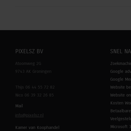
PIXELSZ BV
SNEL N
Atoomweg 2G
Zoekmachin
9743 AK Groningen
Google adv
Google Mer
Thijs 06 44 55 72 82
Website b
Nico 06 39 32 26 85
Website o
Kosten Wo
Mail
Betaalbare
info@pixelsz.nl
Veelgestel
Microsoft 
Kamer van Koophandel