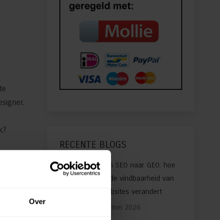
te
signer.
k?
RECENTE BLOGS
Van SEO naar GEO: hoe
AI de vindbaarheid van
websites verandert
Over
20 mei 2026