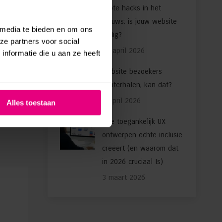
Grote hacks in het
nieuws: is jouw website
 media te bieden en om ons
veilig?
ze partners voor social
24 april 2026
nformatie die u aan ze heeft
etten.
Website bezoekers
achterhalen, kan dat?
4 april 2026
Alles toestaan
Hoe toegankelijk UX
ontwerpen echte inclusie
creëert (en waarom dat
in 2026 cruciaal Is)
3 maart 2026