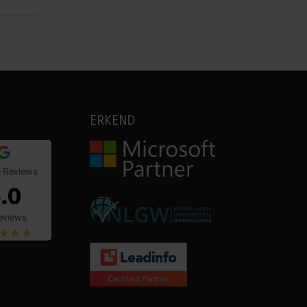
ERKEND
 Reviews
.0
eviews