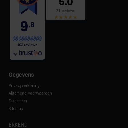
5.0
71
reviews
9
,8
102 reviews
by
Gegevens
Privacyverklaring
Algemene voorwaarden
Disclaimer
Sitemap
ERKEND