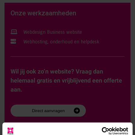
Onze werkzaamheden
Webdesign Business website
Webhosting, onderhoud en helpdesk
Wil jij ook zo’n website? Vraag dan
helemaal gratis en vrijblijvend een offerte
aan.
Direct aanvragen