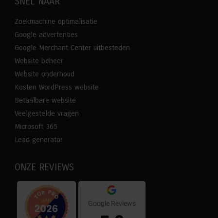
SNEL NAAR
opens
opens
opens
opens
in
in
in
in
Zoekmachine optimalisatie
new
new
new
new
Google advertenties
window
window
window
window
Google Merchant Center uitbesteden
Website beheer
Website onderhoud
Kosten WordPress website
Betaalbare website
Veelgestelde vragen
Microsoft 365
Lead generator
ONZE REVIEWS
Google Reviews