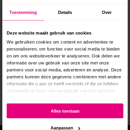
Toestemming
Details
Over
BEKIJK WEBSITE SCHOTERPOORT
VERLOSKUNDE
Deze website maakt gebruik van cookies
We gebruiken cookies om content en advertenties te
Project
personaliseren, om functies voor social media te bieden
navigation
en om ons websiteverkeer te analyseren. Ook delen we
VORIGE
informatie over uw gebruik van onze site met onze
Previous
Rijschool Corenron
partners voor social media, adverteren en analyse. Deze
project:
partners kunnen deze gegevens combineren met andere
VOLGENDE
informatie die u aan ze heeft verstrekt of die ze hebben
Next
WYSZ Fysiotherapie
verzameld op basis van uw gebruik van hun services.
project:
Alles toestaan
Aanpassen