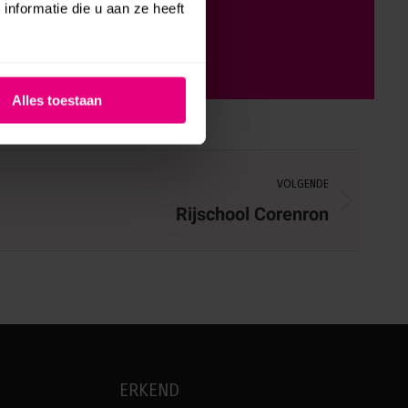
nformatie die u aan ze heeft
Alles toestaan
VOLGENDE
Rijschool Corenron
ERKEND