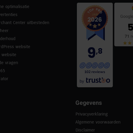
e optimalisatie
ertenties
Google
chant Center uitbesteden
5
eheer
71
r
nderhoud
9
rdPress website
,8
 website
de vragen
365
102 reviews
ator
by
Gegevens
Privacyverklaring
Algemene voorwaarden
Disclaimer