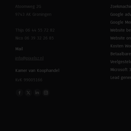
Atoomweg 2G
Zoekmachin
9743 AK Groningen
Google adv
Google Mer
Thijs 06 44 55 72 82
Website b
Nico 06 39 32 26 85
Website o
Kosten Wo
Mail
Betaalbare
info@pixelsz.nl
Veelgestel
Microsoft 
Kamer van Koophandel
Lead gener
KvK 99005166
Vind ons op:
Facebook
X
Linkedin
Instagram
page
page
page
page
opens
opens
opens
opens
in
in
in
in
new
new
new
new