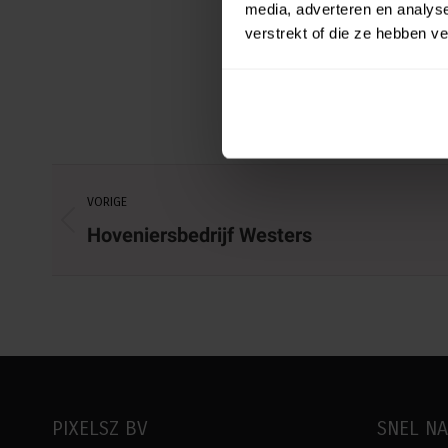
media, adverteren en analys
verstrekt of die ze hebben v
Project
VORIGE
navigation
Previous
Hoveniersbedrijf Westers
project:
PIXELSZ BV
SNEL N