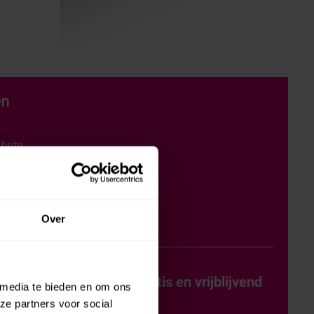
en
bsite
 en helpdesk
k
atie
Over
e? Vraag dan helemaal gratis en vrijblijvend
 media te bieden en om ons
ze partners voor social