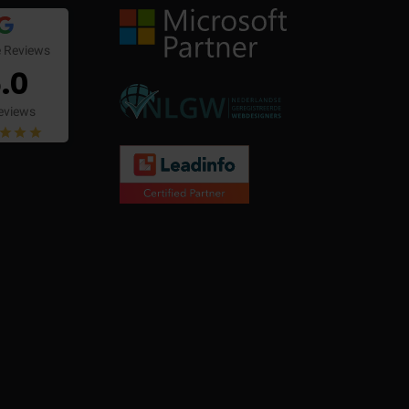
 Reviews
.0
eviews