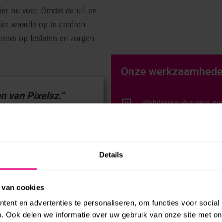
hier nu voor. Omdat de url en
hier waarde op te creëren.
nnis op loslaten en zorgen
Onze werkzaamhed
 van Pixelsz.”
Webdesign Business we
Webhosting, onderhoud
Zoekwoordenonderzoe
Zoekmachine optimalis
Details
 van cookies
Wil jij ook zo’n websit
ent en advertenties te personaliseren, om functies voor social
een offerte aan.
. Ook delen we informatie over uw gebruik van onze site met on