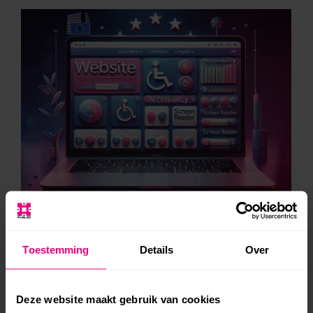
Maak je website klaar voor de
Toestemming
Details
Over
European Accessibility Act 2025!
Webdesign
Door
Thijs Wieringa
3 oktober 2024
Deze website maakt gebruik van cookies
In juni 2025 gaat de European Accessibility Act