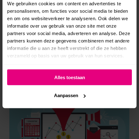
We gebruiken cookies om content en advertenties te
(EAA) van kracht. De wet heeft als doel om de
personaliseren, om functies voor social media te bieden
drempel voor mensen met een beperking te
en om ons websiteverkeer te analyseren. Ook delen we
verlagen bij het gebruik van websites en
informatie over uw gebruik van onze site met onze
webshops. Maar wat houdt deze wet precies in,
partners voor social media, adverteren en analyse. Deze
partners kunnen deze gegevens combineren met andere
en wat moet je als ondernemer doen om te
informatie die u aan ze heeft verstrekt of die ze hebben
voldoen aan de eisen?
verzameld op basis van uw gebruik van hun services.
Alles toestaan
Aanpassen