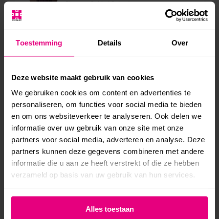
Eigenaar Behind Behaviour
Toestemming
Details
Over
“Ik heb een enorme groei in het aantal
aanvragen doorgemaakt. Ik ben de mannen
Deze website maakt gebruik van cookies
van Pixelsz eeuwig dankbaar! Dankzij hun inzet
We gebruiken cookies om content en advertenties te
heb ik de succesvolste periode in het bestaan
personaliseren, om functies voor social media te bieden
van mijn bedrijf.”
en om ons websiteverkeer te analyseren. Ook delen we
informatie over uw gebruik van onze site met onze
Bert van der Veen
partners voor social media, adverteren en analyse. Deze
Ongediertevanderveen.nl
partners kunnen deze gegevens combineren met andere
informatie die u aan ze heeft verstrekt of die ze hebben
verzameld op basis van uw gebruik van hun services.
“Ik wil jullie bedanken voor alle hulp bij mijn
Alles toestaan
website. Mensen weten mij online goed te