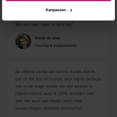
vinden. Ik had dat van te voren echt niet
gedacht, maar dus wel! Mede daardoor loopt
Aanpassen
mijn praktijk goed en heb ik volop klanten.
Wat een luxe, zeker in deze tijd.”
Frieda de Vries
Coaching & loopbaanadvies
De ultieme combi van kennis, kunde, inzicht,
out-of-the box èn humor; voor mij de perfecte
mix en de enige manier om een website te
(laten) creëren waar ik 200% tevreden over
ben. Het werk van Pixelsz heeft mijn
verwachtingen pertinent overtroffen!