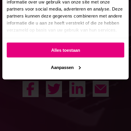
informatie over uw gebruik van onze site met onze
partners voor social media, adverteren en analyse. Deze
HOSTING & ONDERHOUD
partners kunnen deze gegevens combineren met andere
informatie die u aan ze heeft verstrekt of die ze hebben
verzameld op basis van uw gebruik van hun services.
Nieuwste blog
Alles toestaan
VAN SEO NAAR GEO: HOE AI DE VINDBAARHEID
VAN WEBSITES VERANDERT
Aanpassen
Mail
Facebook
Twitter
LinkedIn
naar
Pixelsz
Pixelsz
Pixelsz
Pixels